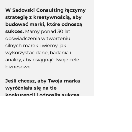
W Sadovski Consulting łączymy 
strategię z kreatywnością, aby 
budować marki, które odnoszą 
sukces.
Mamy ponad 30 lat 
doświadczenia w tworzeniu 
silnych marek i wiemy, jak 
wykorzystać dane, badania i 
analizy, aby osiągnąć Twoje cele 
biznesowe. 
Jeśli chcesz, aby Twoja marka 
wyróżniała się na tle 
konkurencji i odnosiła sukces, 
skontaktuj się z nami. Razem 
stworzymy wyjątkową markę, 
która będzie budować Twoją 
pozycję na rynku.