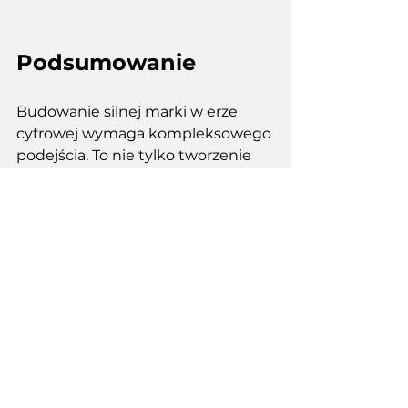
Podsumowanie
Budowanie silnej marki w erze 
cyfrowej wymaga kompleksowego 
podejścia. To nie tylko tworzenie 
logo i sloganów, ale także 
budowanie relacji z klientami, 
tworzenie wartościowych treści i 
ciągłe monitorowanie efektów 
działań. 
Zainwestuj w profesjonalne 
usługi brandingowe oferowane 
przez Sadovski Consulting i 
pozwól nam stworzyć markę, 
która wyróżni Cię na tle 